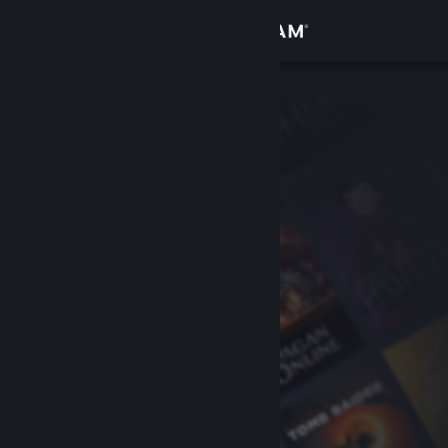
Accedi
Negozio
Comunità
Informazioni
Assistenza
Cambia la lingua
Ottieni l'app mobile di Steam
Visualizza il sito web per desktop