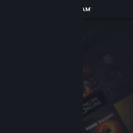
Accedi
Negozio
Comunità
Informazioni
Assistenza
Cambia la lingua
Ottieni l'app mobile di Steam
Visualizza il sito web per desktop