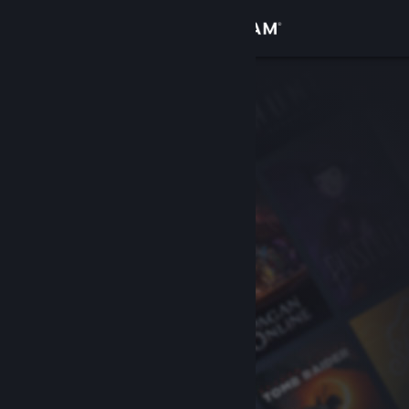
Accedi
Negozio
Comunità
Informazioni
Assistenza
Cambia la lingua
Ottieni l'app mobile di Steam
Visualizza il sito web per desktop