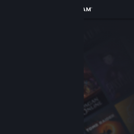
Accedi
Negozio
Comunità
Informazioni
Assistenza
Cambia la lingua
Ottieni l'app mobile di Steam
Visualizza il sito web per desktop