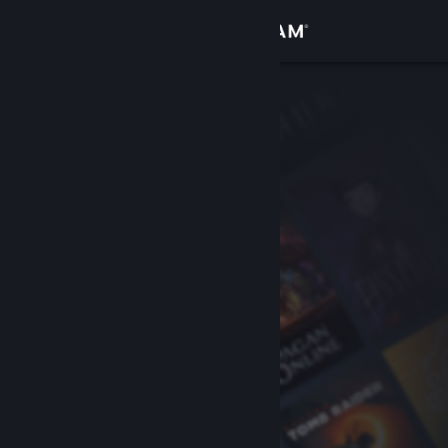
Accedi
Negozio
Comunità
Informazioni
Assistenza
Cambia la lingua
Ottieni l'app mobile di Steam
Visualizza il sito web per desktop