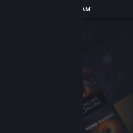
Accedi
Negozio
Comunità
Informazioni
Assistenza
Cambia la lingua
Ottieni l'app mobile di Steam
Visualizza il sito web per desktop