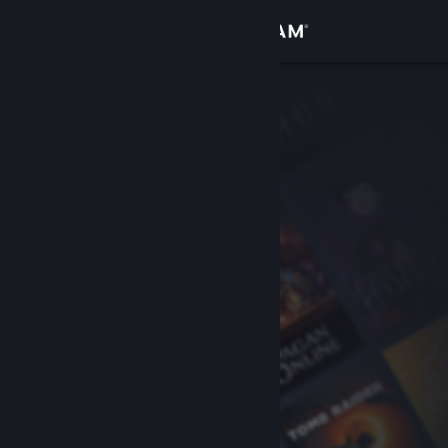
Accedi
Negozio
Comunità
Informazioni
Assistenza
Cambia la lingua
Ottieni l'app mobile di Steam
Visualizza il sito web per desktop