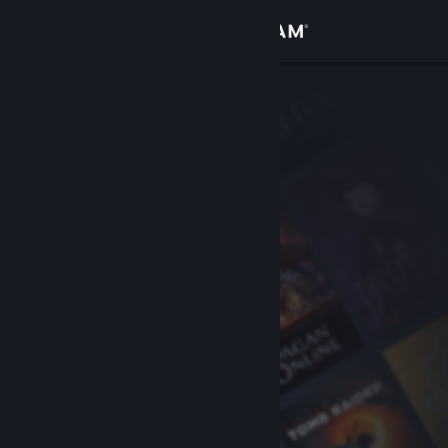
Accedi
Negozio
Comunità
Informazioni
Assistenza
Cambia la lingua
Ottieni l'app mobile di Steam
Visualizza il sito web per desktop