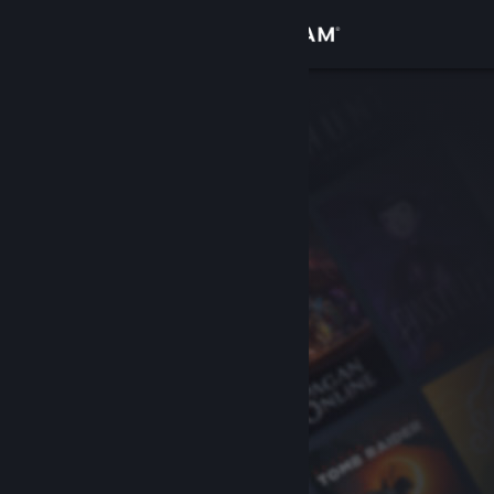
Accedi
Negozio
Comunità
Informazioni
Assistenza
Cambia la lingua
Ottieni l'app mobile di Steam
Visualizza il sito web per desktop