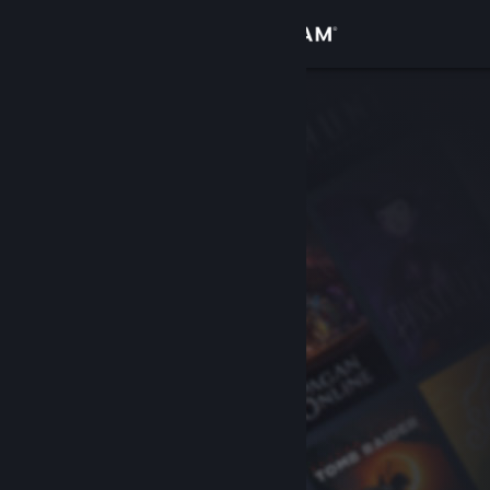
Accedi
Negozio
Comunità
Informazioni
Assistenza
Cambia la lingua
Ottieni l'app mobile di Steam
Visualizza il sito web per desktop