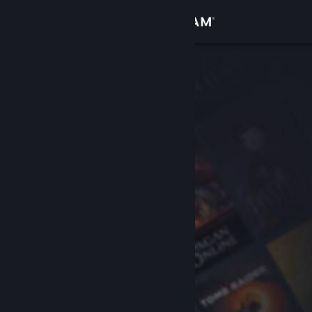
Accedi
Negozio
Comunità
Informazioni
Assistenza
Cambia la lingua
Ottieni l'app mobile di Steam
Visualizza il sito web per desktop