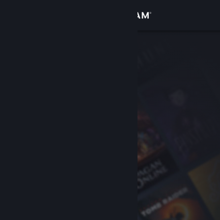
Accedi
Negozio
Comunità
Informazioni
Assistenza
Cambia la lingua
Ottieni l'app mobile di Steam
Visualizza il sito web per desktop