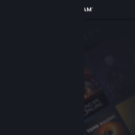
Accedi
Negozio
Comunità
Informazioni
Assistenza
Cambia la lingua
Ottieni l'app mobile di Steam
Visualizza il sito web per desktop