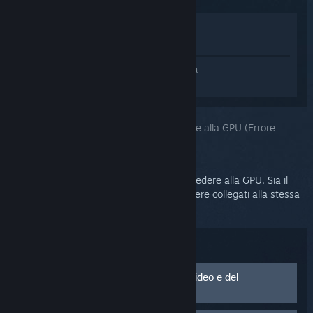
Mostra nel Negozio
Mostra nella Libreria
Accedi
e ottieni assistenza personalizzata
per SteamVR.
Hai scelto il problema:
Impossibile accedere alla GPU (Errore
109/Errore 400)
Il tuo monitor potrebbe non riuscire ad accedere alla GPU. Sia il
Vive che lo schermo principale devono essere collegati alla stessa
GPU.
Risoluzione dei problemi:
Verifica il funzionamento della porta video e del
collegamento alla GPU