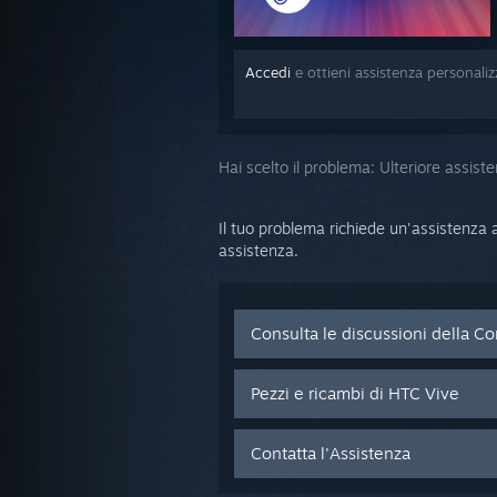
Accedi
e ottieni assistenza personali
Hai scelto il problema:
Ulteriore assist
Il tuo problema richiede un'assistenza a
assistenza.
Consulta le discussioni della C
Pezzi e ricambi di HTC Vive
Contatta l'Assistenza