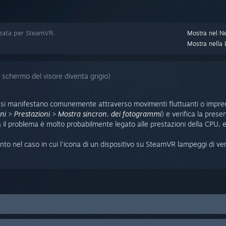
zzata per SteamVR.
Mostra nel N
Mostra nella L
 schermo del visore diventa grigio)
o si manifestano comunemente attraverso movimenti fluttuanti o imprecisi
ni
>
Prestazioni
>
Mostra sincron. dei fotogrammi
) e verifica la prese
a il problema è molto probabilmente legato alle prestazioni della CPU, 
nto nel caso in cui l'icona di un dispositivo su SteamVR lampeggi di ve
versa porta USB. Se stai usando una porta USB 2.0, prova a passare a