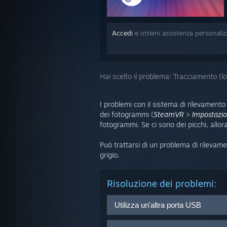
Accedi
e ottieni assistenza personali
Hai scelto il problema:
Tracciamento (lo
I problemi con il sistema di rilevament
dei fotogrammi (
SteamVR
>
Impostazio
fotogrammi. Se ci sono dei picchi, allor
Può trattarsi di un problema di rilevame
grigio.
Risoluzione dei problemi:
Utilizza un'altra porta USB
Collega la tua Link Box ad una di