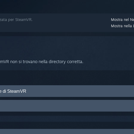
zzata per SteamVR.
Mostra nel N
Mostra nella L
eamVR non si trovano nella directory corretta.
one di SteamVR
 cartella non predefinita, i percorsi di configurazione e registro di Ste
cartelle non esistenti.
stallazione di SteamVR:
 sopra al pulsante
LIBRERIA
ommon/SteamVR/bin/win64
rcorsi aggiungendo l'unità e la cartella esatte, oppure elimina il file