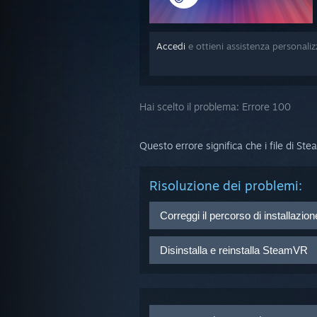
Accedi
e ottieni assistenza personali
Hai scelto il problema:
Errore 100
Questo errore significa che i file di St
Risoluzione dei problemi:
Correggi il percorso di installazi
Se Steam è stato installato in una
Disinstalla e reinstalla SteamVR
potrebbero far riferimento a delle 
Avvia il client di Steam
Per correggere il percorso di in
Posiziona il cursore del mouse
Vai su:
...Steam/steamapps/c
Seleziona
STRUMENTI
Esegui vrpathreg e correggi i pe