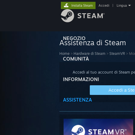
Installa Steam
Accedi
|
Lingua
NEGOZIO
Assistenza di Steam
Home
>
Hardware di Steam
>
SteamVR
>
Mon
COMUNITÀ
Accedi al tuo account di Steam per
INFORMAZIONI
Accedi a St
ASSISTENZA