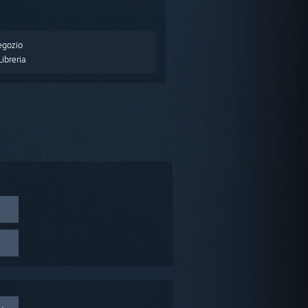
egozio
ibreria
amVR