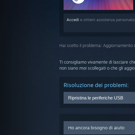
Accedi
e ottieni assistenza personali
Hai scelto il problema:
Aggiornamento d
Ti consigliamo vivamente di lasciare c
non siano
mai
scollegati o che gli aggi
Risoluzione dei problemi:
Ripristina le periferiche USB
Scollega tutti i cavi della Link 
Dal tuo computer host, vai su
voce "Impostazioni per sviluppa
Ho ancora bisogno di aiuto
Clicca su
Rimuovi tutti i dispo