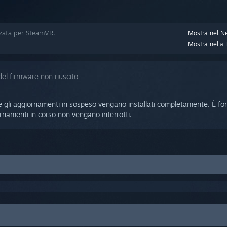
zzata per SteamVR.
Mostra nel N
Mostra nella L
el firmware non riuscito
he gli aggiornamenti in sospeso vengano installati completamente. È f
ornamenti in corso non vengano interrotti.
Box dal tuo PC
SteamVR
>
Impostazioni
>
Sviluppatore
. Assicurati che la casella vicino
tori" sia selezionata
sitivi USB SteamVR
. Premi "Sì" dopo esserti assicurato che il cavo USB d