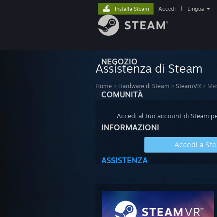
Installa Steam
Accedi
|
Lingua
NEGOZIO
Assistenza di Steam
Home
>
Hardware di Steam
>
SteamVR
>
Mes
COMUNITÀ
Accedi al tuo account di Steam per
INFORMAZIONI
Accedi a St
ASSISTENZA