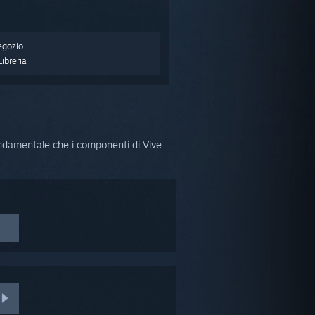
egozio
ibreria
ondamentale che i componenti di Vive
 alla
ella