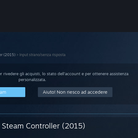
er (2015)
>
Input strano/senza risposta
 rivedere gli acquisti, lo stato dell'account e per ottenere assistenza
personalizzata.
eam
Aiuto! Non riesco ad accedere
Steam Controller (2015)