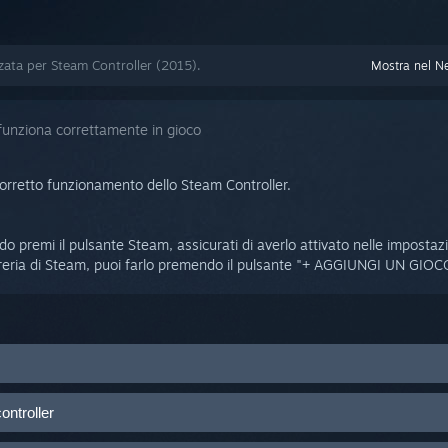
zzata per Steam Controller (2015).
Mostra nel N
n funziona correttamente in gioco
corretto funzionamento dello Steam Controller.
 premi il pulsante Steam, assicurati di averlo attivato nelle impostaz
ibreria di Steam, puoi farlo premendo il pulsante "+ AGGIUNGI UN GIOCO.
cture
ontroller
ioni in alto a destra