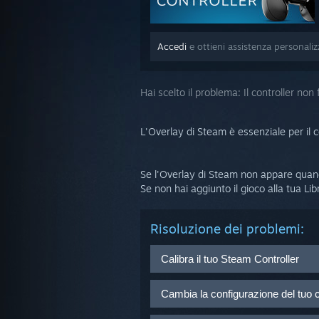
Accedi
e ottieni assistenza personali
Hai scelto il problema:
Il controller no
L'Overlay di Steam è essenziale per il 
Se l'Overlay di Steam non appare quando
Se non hai aggiunto il gioco alla tua L
Risoluzione dei problemi:
Calibra il tuo Steam Controller
Avvia Steam in modalità Big Pi
Cambia la configurazione del tuo c
Seleziona l'icona delle impostaz