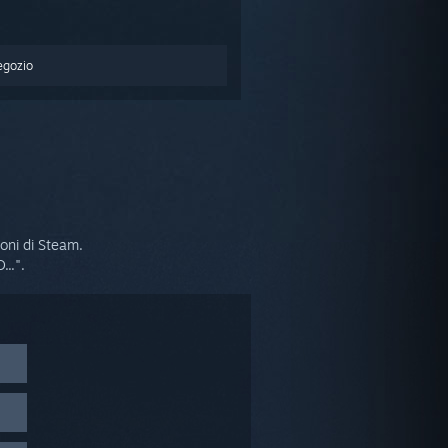
egozio
ioni di Steam.
..".