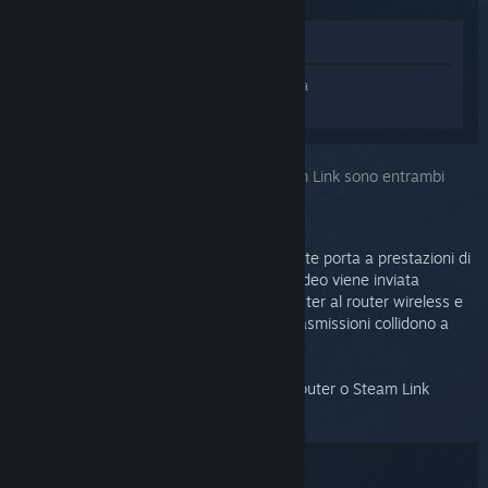
Mostra nel Negozio
Accedi
e ottieni assistenza personalizzata
per Steam Link.
Hai scelto il problema:
Il computer e Steam Link sono entrambi
wireless
Quasi sempre, questa configurazione di rete porta a prestazioni di
bassa qualità poiché la trasmissione del video viene inviata
contemporaneamente via etere dal computer al router wireless e
dal router wireless a Steam Link; le due trasmissioni collidono a
metà strada.
Consigliamo vivamente di collegare il computer o Steam Link
direttamente al router.
Risoluzione dei problemi: