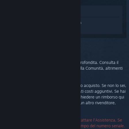
Mostra nel Negozio
Accedi
e ottieni assistenza personalizzata
per Steam Link.
Hai scelto il problema:
Ulteriore assistenza
Il tuo problema richiede un'assistenza approfondita. Consulta il
gruppo di discussione per chiedere aiuto alla Comunità, altrimenti
crea un ticket di assistenza.
Dopotutto vogliamo che tu sia felice del tuo acquisto. Se non lo sei,
restituiscilo pure e non ti saranno addebitati costi aggiuntivi. Se hai
effettuato l'acquisto tramite Steam, puoi chiedere un rimborso qui
sotto. Se hai effettuato l'acquisto tramite un altro rivenditore,
contattalo per ricevere i dettagli di reso.
Non è richiesto un numero seriale per contattare l'Assistenza. Se
riscontri un errore, puoi lasciare vuoto il campo del numero seriale.