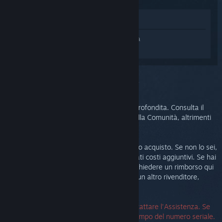
Mostra nel Negozio
Accedi
e ottieni assistenza personalizzata
per Steam Link.
Hai scelto il problema:
Ulteriore assistenza
Il tuo problema richiede un'assistenza approfondita. Consulta il
gruppo di discussione per chiedere aiuto alla Comunità, altrimenti
crea un ticket di assistenza.
Dopotutto vogliamo che tu sia felice del tuo acquisto. Se non lo sei,
restituiscilo pure e non ti saranno addebitati costi aggiuntivi. Se hai
effettuato l'acquisto tramite Steam, puoi chiedere un rimborso qui
sotto. Se hai effettuato l'acquisto tramite un altro rivenditore,
contattalo per ricevere i dettagli di reso.
Non è richiesto un numero seriale per contattare l'Assistenza. Se
riscontri un errore, puoi lasciare vuoto il campo del numero seriale.