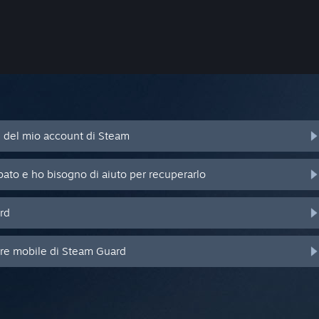
d del mio account di Steam
bato e ho bisogno di aiuto per recuperarlo
rd
ore mobile di Steam Guard