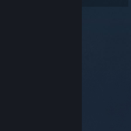
© Valve Corporation. Tutti i diritti riservati. Tutti i
marchi appartengono ai rispettivi proprietari negli
Stati Uniti e in altri Paesi.
Informativa sulla privacy
|
Informazioni legali
|
Accessibilità
|
Contratto di
sottoscrizione a Steam
|
Rimborsi
|
Cookie