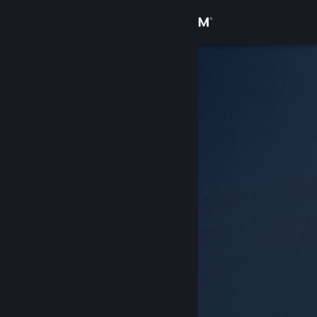
Accedi
Negozio
Comunità
Informazioni
Assistenza
Cambia la lingua
Ottieni l'app mobile di Steam
Visualizza il sito web per desktop