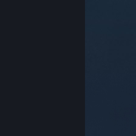
© Valve Corporation. Tutti i diritti riservati. Tutti i
marchi appartengono ai rispettivi proprietari negli
Stati Uniti e in altri Paesi.
Informativa sulla privacy
|
Informazioni legali
|
Accessibilità
|
Contratto di
sottoscrizione a Steam
|
Rimborsi
|
Cookie