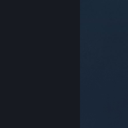
© Valve Corporation. Tutti i diritti riservati. Tutti i
marchi appartengono ai rispettivi proprietari negli
Stati Uniti e in altri Paesi.
Informativa sulla privacy
|
Informazioni legali
|
Accessibilità
|
Contratto di
sottoscrizione a Steam
|
Rimborsi
|
Cookie