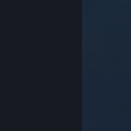
© Valve Corporation. Tutti i diritti riservati. Tutti i
marchi appartengono ai rispettivi proprietari negli
Stati Uniti e in altri Paesi.
Informativa sulla privacy
|
Informazioni legali
|
Accessibilità
|
Contratto di
sottoscrizione a Steam
|
Rimborsi
|
Cookie