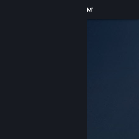
Accedi
Negozio
Comunità
Informazioni
Assistenza
Cambia la lingua
Ottieni l'app mobile di Steam
Visualizza il sito web per desktop