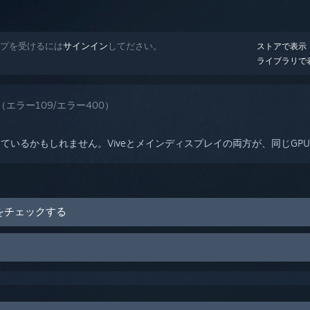
ヘルプを受けるには
サインイン
してださい。
ストアで表示
ライブラリで
エラー109/エラー400）
ているかもしれません。Viveとメインディスプレイの両方が、同じGP
をチェックする
スが同一のGPUに接続されていること
スが接続されているポートが両方とも機能していること
イコン
を右クリックする
択する
待つ