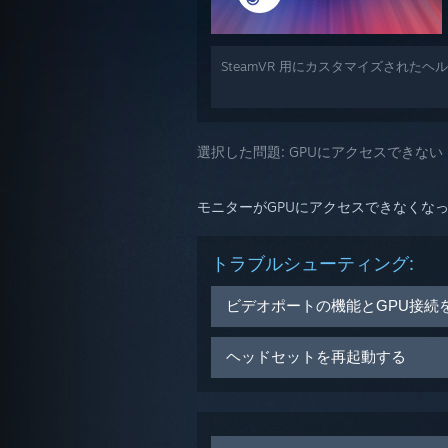
SteamVR 用にカスタマイズされた
選択した問題:
GPUにアクセスできない（
モニターがGPUにアクセスできなくなっ
トラブルシューティング:
ビデオポートの機能とGPU接続
以下の2点を確認してください：
ヘッドセットを再起動する
メインモニターとリンクボック
メインモニターとリンクボック
SteamVRの
ヘッドセットのア
Viveヘッドセットを再起動
を選
再起動プロセスが完了するのを