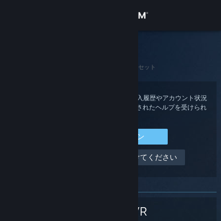
サインイン
ストア
Steamサポート
ホーム
>
Steamハードウェア
>
SteamVR
>
ヘッドセット
コミュニティ
詳細
Steam アカウントにサインインすると、購入履歴やアカウント状況
を確認できる他、あなた用にカスタマイズされたヘルプを受けられ
ます。
サポート
Steam にサインイン
言語を変更
サインインできません、助けてください
Steamモバイルアプリを入手
デスクトップウェブサイトを表示
SteamVR