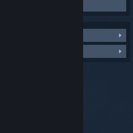
する
のチェックマークを外してカメラを無効化してくだ
定期的なサイクルで稼働する家電機器やデバイスが断続
ォーマンス」
）
ケーブルをヘッドセットにしっかり接続するには、『HTC
反射面を何かで覆う
うに設置する
TP-LINK 300Mbps Wireless N PCI Express Adapter
さい
的な干渉を引き起こすことがあります。一日の特定の時
Viveユーザーガイド』の「
NVIDIA power managementを「
ヘッドセットへのUSBデバイス
Prefer maximum
ベースステーションの背面のモードボタンを押し、1
TL-WN881ND
間帯にだけトラッキング問題が起こる場合はこの干渉が
の接続
performance
」をご参照ください。
」に設定する
反射面の問題のほとんどは解決されていますが、場合に
つのベースステーションに「
b
」、もう1つに「
c
」を
原因かもしれません。
よってはトラッキングに問題が引き起こされる可能性が
CPU/GPUオーバークロックをデフォルトにリセットす
表示させる
あります。
る
ベースステーションのライトが緑に点灯しているはず
他の部屋か、別の電力回路を使用している場所にセット
エラーメッセージで閲覧
です
アップして試してみてください。
機能性の確認：
問題がまだ解決していません
1つのベースステーションでトラッキングしてみてくださ
い。
ベースステーションの1つの電源を入れ、背面のボタンを
使って「
A
」モードに変えてから、ベースステーションの
方を向いて、HMDのトラッキングをテストしてくださ
い。これがうまくいけば、もう1つのベースステーション
でも同じようにテストをしてください。
もしどちらか、または両方のベースステーションが「
A
」
モードでのトラッキングに失敗した場合、
電源がオンの
状態で不具合のあるベースステーション表面の赤く点灯
© Valve Corporation. All rights reserved. 商標はすべて
米国およびその他の国の各社が所有します。
プライバシ
しているLEDを調べてみてください。
カメラ付携帯電話の
ーポリシー
|
リーガル
|
アクセシビリティ
|
Steam 利
レンズを通してみると、レーザーがよく見えます。17個
用規約
|
返金
|
Cookie