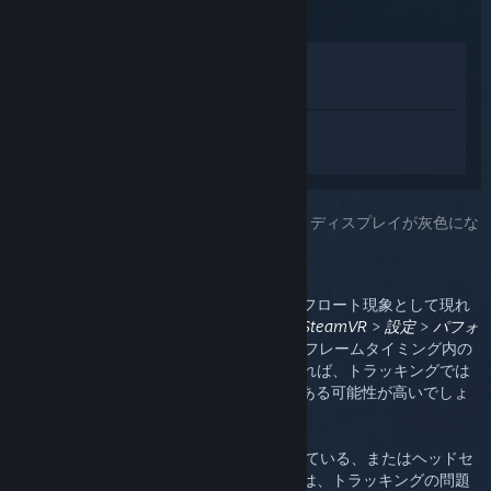
ストアで表示
ライブラリで表示
SteamVR 用にカスタマイズされたヘルプ
を受けるには
サインイン
してださい。
選択した問題:
トラッキング（ヘッドセットディスプレイが灰色にな
る）
トラッキング問題は、通常ドリフト現象やフロート現象として現れ
ます。フレームタイミンググラフを開き（
SteamVR
>
設定
>
パフォ
ーマンス
>
フレームタイミングを表示
）、フレームタイミング内の
スパイクを探してください。スパイクがあれば、トラッキングでは
なく、CPUのパフォーマンス関連の問題である可能性が高いでしょ
う。
SteamVRのデバイスアイコンが緑に点滅している、またはヘッドセ
ットディスプレイが灰色になっている場合は、トラッキングの問題