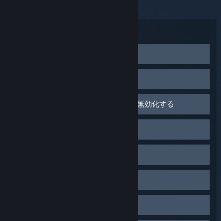
であることを意味します。
トラブルシューティング:
別のUSBポートに接続する
リンクボックスを別のUSBポートに接続してください。
PCの設定を最適化する
USB 2.0ポートを使用している場合、USB 3.0ポート（内
側が青色）を使用してみてください。逆に、USB 3.0を使
デバイスマネージャーからGPUドライバーを更新する
用している場合は、USB 2.0ポートに切り替えてみてくだ
競合するソフトウェアを削除または無効化する
（
「デバイスマネージャー」
＞
「ディスプレイアダプ
さい。
ター」
＞
「ドライバーソフトウェアを更新」
）
SteamVRやSteamVRドライバーのインストールを妨害す
ベースステーションをチェックする
使用していないUSBデバイスを取り外す
他のデバイスで正常に動作しているUSBポートでも試し
るソフトウェアがあることが知られています。以下のソ
SteamVRの電源管理を無効化する（
「SteamVR」
＞
てみてください。
フトウェアがインストールされている場合、アンインス
位置の確認と同期：
「設定」
＞
「開発者」
＞
「電源管理を無効化」
）
トールして再テストしてください：
HMDカメラを無効化する
ベースステーションは、頭よりも高い位置（少なくとも
以上すべての対策を試しても問題が解決しない場合、
Razer Synapse
Windows Defenderを無効化する
約2m（6.5フィート）以上）に、30～45度下向きに傾け
USBチップセットの問題かもしれません。弊社のテスト
HMDカメラをオンにすることでトラッキングの問題が生
Asus AI Suite
デバイスマネージャーからWi-Fiアダプターを無効化す
て、2つの距離が5m （16フィート）以内になるように設
ケーブルをしっかりと接続する
では、Inateck 2-Port USB 3.0 PCI-Express Card（シリア
じることがあります。
る（
「デバイスマネージャー」
＞
「ネットワークアダ
アバストアンチウイルス
置してください。
ル番号：KTU3FR-2O2I）とHTC Viveでの正常動作を確認
プター」
）
ベースステーションのファームウェアに更新の必要が
JDS Labs ODAC USBオーディオデバイス
ヘッドセット、リンクボックス、PCがしっかり接続され
しており、USB関連の諸問題を解決できることが確認さ
その際は
SteamVR
>
設定
>
カメラ
からカメラの帯域幅を
環境干渉をチェックする
PCを「高パフォーマンス」に設定する（
Windowsキー
ないことをSteamVRで確認する
ていることを確かめてください。
USB経由でデバイスが取り付けられた古いApple
れています。
下げてください。問題が継続する場合は
カメラを有効に
＞
「power」と入力
＞
「電源オプション」
＞
「高パフ
ベースステーション同士の視野を遮る障害物がないよ
Cinema Display