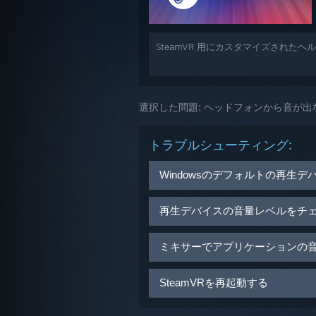
SteamVR 用にカスタマイズされた
選択した問題:
ヘッドフォンから音が出
トラブルシューティング:
Windowsのデフォルトの再生
WindowsがHTC-VIVE-C
再生デバイスの音量レベルをチ
Windowsキーを押す
タスクトレイにある
音量
アイコ
ミキサーでアプリケーションの
「sound」と入力する
HTC-VIVE-C
（またはUSBスピ
コントロールパネルから
サウン
音量を50%に設定する
タスクトレイにある
音量
アイコ
SteamVRを再起動する
再生
タブから、
HTC-VIVE-C
オ
HTC-VIVE-C
（またはUSBスピ
Viveに音声が送信されない
アプリケーションの音量スライ
「
X
」を押してSteamVRを終了し