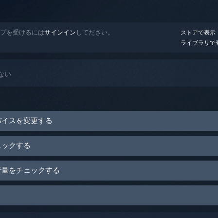
ヘルプを受けるには
サインイン
してださい。
ストアで表示
ライブラリで
ない
デバイスを変更する
オーディオデバイスに音声を送信していることを確認してください。
ェックする
ンをクリックする
音量をチェックする
ーカー）の音量を探す
ド
を選択する
ンをクリックする
ーディオデバイスを選択し、
既定のデバイスとして設定
を選択する
ーカー）音量スライダーから
ミキサー
をクリックする
場合は、他の有効化されているオーディオデバイスを無効化する
ダーを少なくとも50%に設定する
、Steamライブラリ内の
ツール
から起動する。