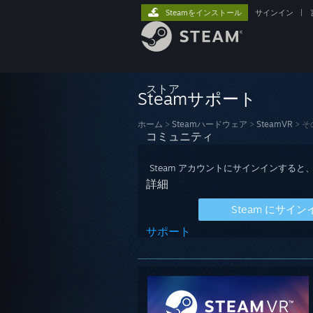
Steamをインストール
サインイン
|
ストア
Steamサポート
ホーム
>
Steamハードウェア
>
SteamVR
>
そ
コミュニティ
Steam アカウントにサインインす
詳細
Steam にサイン
サポート