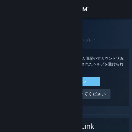
サインイン
ストア
Steamサポート
ホーム
>
Steamハードウェア
>
Steam Link
>
ディスプレイ
コミュニティ
詳細
Steam アカウントにサインインすると、購入履歴やアカウント状況
を確認できる他、あなた用にカスタマイズされたヘルプを受けられ
ます。
サポート
Steam にサインイン
言語を変更
サインインできません、助けてください
Steamモバイルアプリを入手
デスクトップウェブサイトを表示
Steam Link