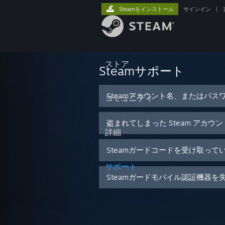
Steamをインストール
サインイン
|
ストア
Steamサポート
Steamアカウント名、またはパス
コミュニティ
盗まれてしまった Steam アカウ
詳細
Steamガードコードを受け取って
サポート
Steamガードモバイル認証機器