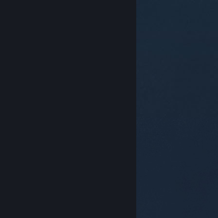
© Valve Corporation. All rights reserved. 商標はすべて
米国およびその他の国の各社が所有します。
プライバシ
ーポリシー
|
リーガル
|
アクセシビリティ
|
Steam 利
用規約
|
返金
|
Cookie