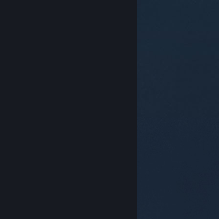
© Valve Corporation. All rights reserved. 商標はすべて
米国およびその他の国の各社が所有します。
プライバシ
ーポリシー
|
リーガル
|
アクセシビリティ
|
Steam 利
用規約
|
返金
|
Cookie