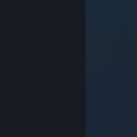
© Valve Corporation. All rights reserved. 商標はすべて
米国およびその他の国の各社が所有します。
プライバシ
ーポリシー
|
リーガル
|
アクセシビリティ
|
Steam 利
用規約
|
返金
|
Cookie