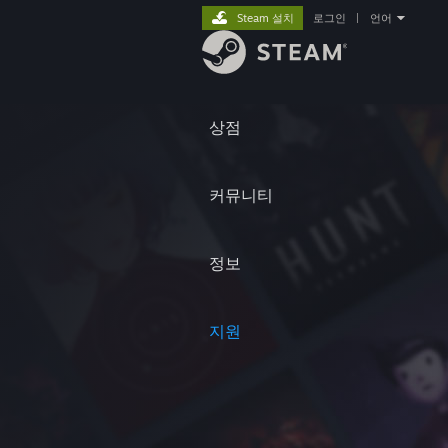
Steam 설치
로그인
|
언어
상점
커뮤니티
정보
지원