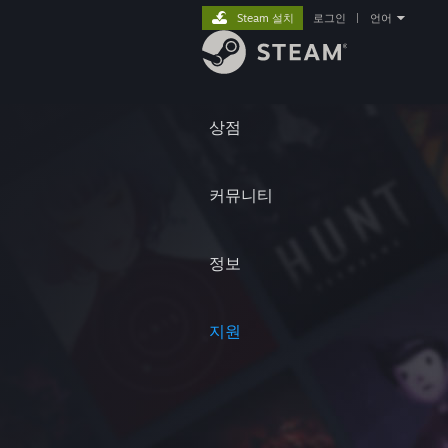
Steam 설치
로그인
|
언어
상점
커뮤니티
정보
지원