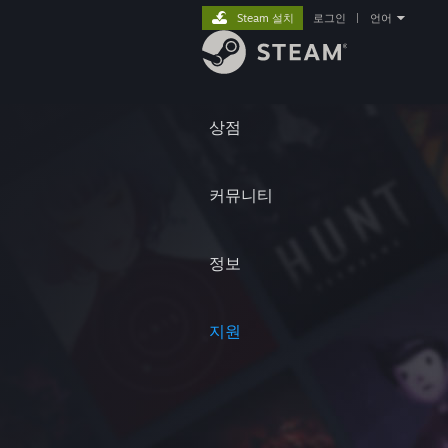
Steam 설치
로그인
|
언어
상점
커뮤니티
정보
지원