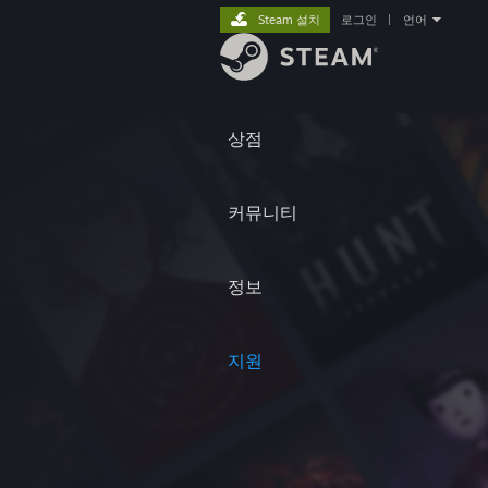
Steam 설치
로그인
|
언어
상점
커뮤니티
정보
지원