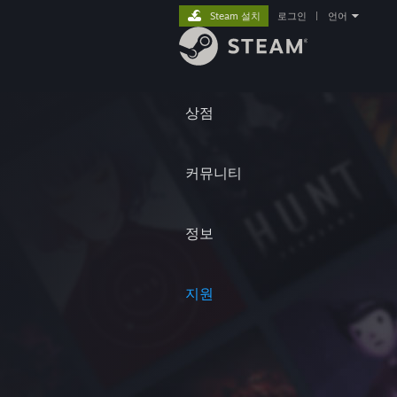
Steam 설치
로그인
|
언어
상점
커뮤니티
정보
지원