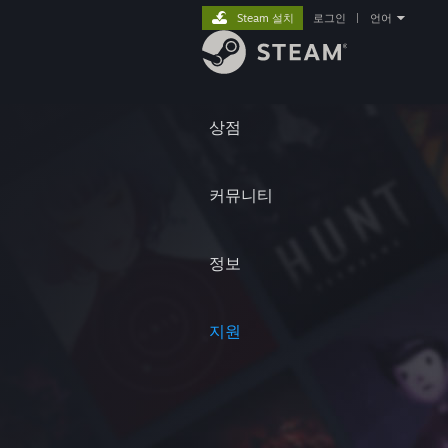
Steam 설치
로그인
|
언어
상점
커뮤니티
정보
지원