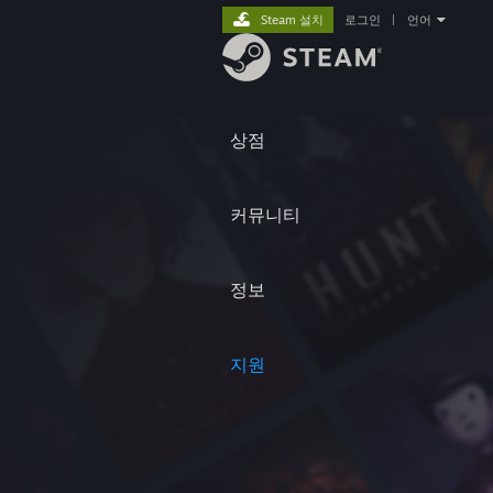
Steam 설치
로그인
|
언어
상점
커뮤니티
정보
지원