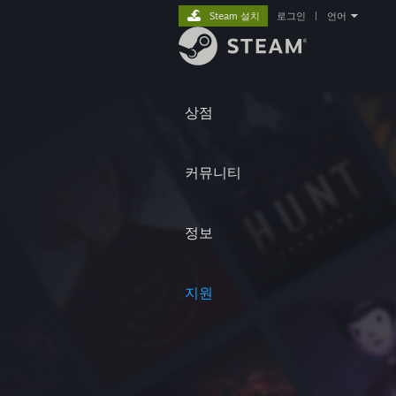
Steam 설치
로그인
|
언어
상점
커뮤니티
정보
지원