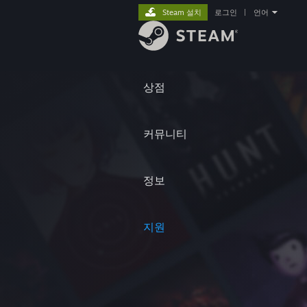
Steam 설치
로그인
|
언어
상점
커뮤니티
정보
지원