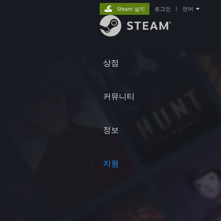
Steam 설치
로그인
|
언어
상점
커뮤니티
정보
지원