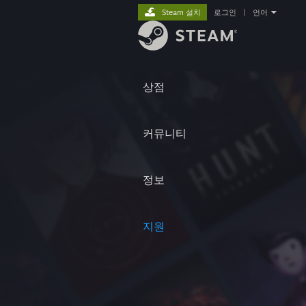
Steam 설치
로그인
|
언어
상점
커뮤니티
정보
지원