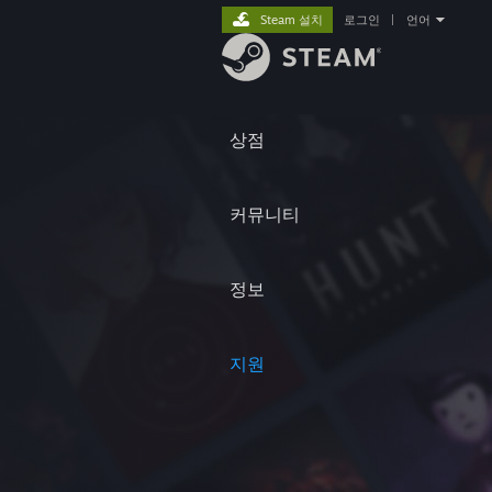
Steam 설치
로그인
|
언어
상점
커뮤니티
정보
지원